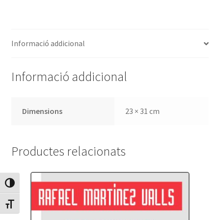
breus
per
a
Informació addicional
conjunt
instrumental
Informació addicional
Dimensions
23 × 31 cm
Productes relacionats
Canvia Alt Contrast
Canvia mida de lletra