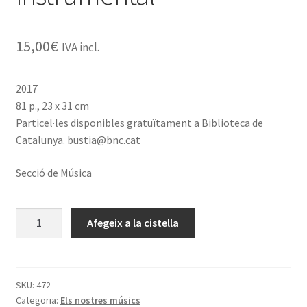
15,00
€
IVA incl.
2017
81 p., 23 x 31 cm
Particel·les disponibles gratuïtament a Biblioteca de
Catalunya. bustia@bnc.cat
Secció de Música
quantitat
Afegeix a la cistella
de
Felip
Pedrell.
Cinc
SKU:
472
Categoria:
Els nostres músics
peces