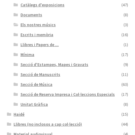
Catàlegs d'exposicions
(47)
Documents
(8)
Els nostres músics
(3)
Escrits i memòria
(16)
Llibres i Papers de ...
(1)
Mínima
(17)
Secció d'Estampes, Mapes i Gravats
(9)
Secció de Manuscrits
(11)
Secció de Música
(63)
Secció de Reserva Impresa i Col·leccions Especials
(17)
Unitat Gràfica
(8)
Haidé
(15)
Llibres (no inclosos a cap col·lecció)
(44)
Material audiovisual
(4)