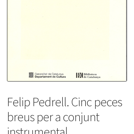
Protecció de dades
Termes i condicions
Felip Pedrell. Cinc peces
breus per a conjunt
instrumental