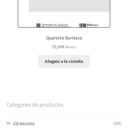
Quarteto Burlesco
15,00
€
IVA incl.
Afegeix a la cistella
Categories de productes
Col·leccions
(201)