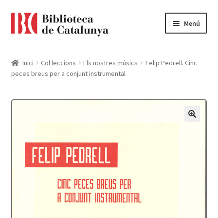
Ir
Ir
Menú
a
al
la
contenido
Pàgina d'inici
navegación
Inici
Col·leccions
Els nostres músics
Felip Pedrell. Cinc
peces breus per a conjunt instrumental
Accessibilitat
Cistella
El meu compte
Finalitzar compra
Novetats
Payment