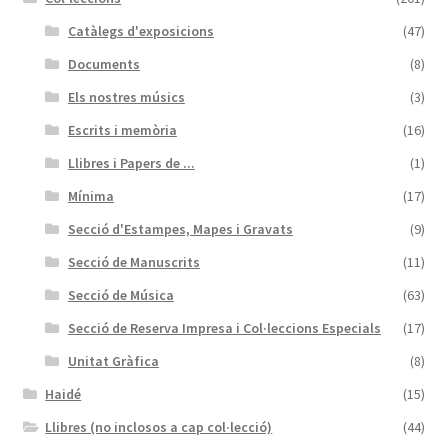
Catàlegs d'exposicions
(47)
Documents
(8)
Els nostres músics
(3)
Escrits i memòria
(16)
Llibres i Papers de ...
(1)
Mínima
(17)
Secció d'Estampes, Mapes i Gravats
(9)
Secció de Manuscrits
(11)
Secció de Música
(63)
Secció de Reserva Impresa i Col·leccions Especials
(17)
Unitat Gràfica
(8)
Haidé
(15)
Llibres (no inclosos a cap col·lecció)
(44)