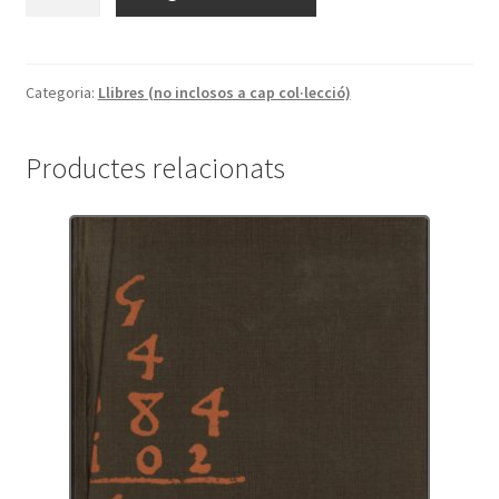
de
Arnold
Schoenberg
and
Categoria:
Llibres (no inclosos a cap col·lecció)
Roberto
Gerhard.
Productes relacionats
Correspondence