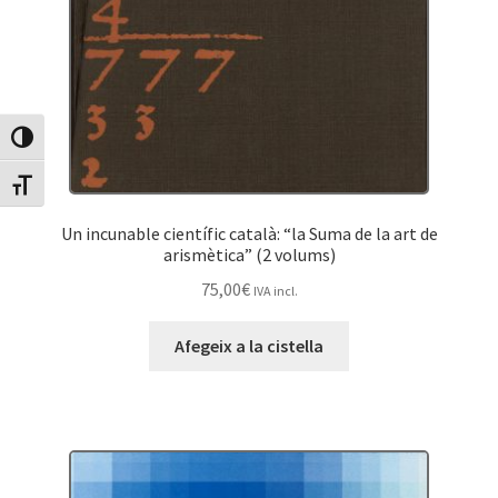
Canvia Alt Contrast
Canvia mida de lletra
Un incunable científic català: “la Suma de la art de
arismètica” (2 volums)
75,00
€
IVA incl.
Afegeix a la cistella