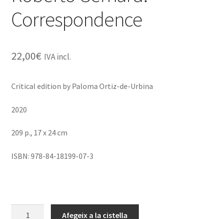
Correspondence
22,00
€
IVA incl.
Critical edition by Paloma Ortiz-de-Urbina
2020
209 p., 17 x 24 cm
ISBN: 978-84-18199-07-3
quantitat
Afegeix a la cistella