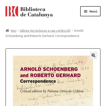
Ir
Ir
Menú
a
al
la
contenido
Pàgina d'inici
navegación
Inici
Llibres (no inclosos a cap col·lecció)
Arnold
Schoenberg and Roberto Gerhard. Correspondence
Accessibilitat
Cistella
El meu compte
Finalitzar compra
Novetats
Payment