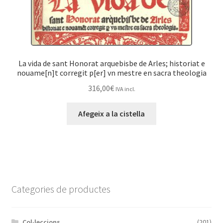
La vida de sant Honorat arquebisbe de Arles; historiat e
nouame[n]t corregit p[er] vn mestre en sacra theologia
316,00
€
IVA incl.
Afegeix a la cistella
Categories de productes
Col·leccions
(201)