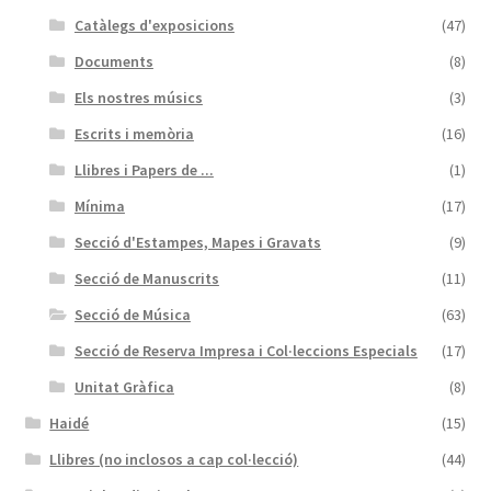
Catàlegs d'exposicions
(47)
Documents
(8)
Els nostres músics
(3)
Escrits i memòria
(16)
Llibres i Papers de ...
(1)
Mínima
(17)
Secció d'Estampes, Mapes i Gravats
(9)
Secció de Manuscrits
(11)
Secció de Música
(63)
Secció de Reserva Impresa i Col·leccions Especials
(17)
Unitat Gràfica
(8)
Haidé
(15)
Llibres (no inclosos a cap col·lecció)
(44)