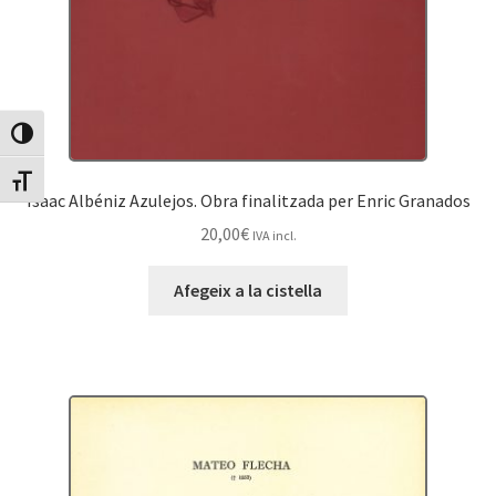
Canvia Alt Contrast
Canvia mida de lletra
Isaac Albéniz Azulejos. Obra finalitzada per Enric Granados
20,00
€
IVA incl.
Afegeix a la cistella