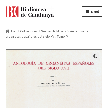
Ir
Ir
Menú
a
al
la
contenido
Pàgina d'inici
navegación
Inici
Col·leccions
Secció de Música
Antología de
organistas españoles del siglo XVII. Tomo IV
Accessibilitat
Cistella
El meu compte
Finalitzar compra
Novetats
Payment