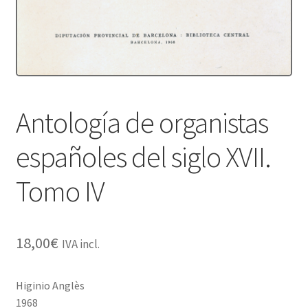
Protecció de dades
Termes i condicions
Antología de organistas
españoles del siglo XVII.
Tomo IV
18,00
€
IVA incl.
Higinio Anglès
1968