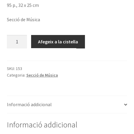
95 p., 32 x 25 cm
Secció de Música
quantitat
Afegeix a la cistella
de
Antología
de
organistas
SKU:
153
Categoria:
Secció de Música
españoles
del
siglo
XVII.
Informació addicional
Tomo
IV
Informació addicional