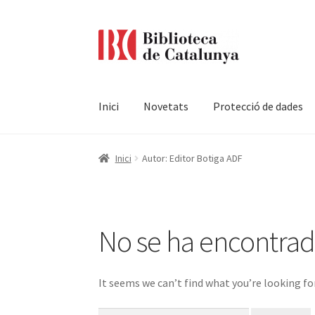
Ir
Ir
a
al
la
contenido
navegación
Inici
Novetats
Protecció de dades
Pàgina d'inici
Accessibilitat
Cistella
El meu c
Inici
Autor: Editor Botiga ADF
Termes i condicions
No se ha encontra
It seems we can’t find what you’re looking fo