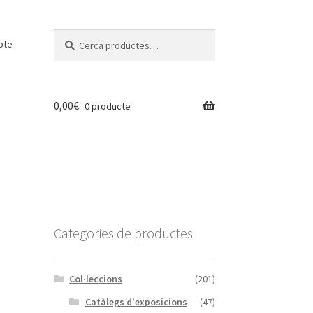
Cerca:
Cerca
pte
0,00
€
0 producte
Categories de productes
Col·leccions
(201)
Catàlegs d'exposicions
(47)