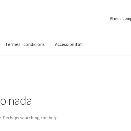
El meu com
Termes i condicions
Accessibilitat
ompte
Finalitzar compra
Novetats
Payment
Protecció de dades
do nada
r. Perhaps searching can help.