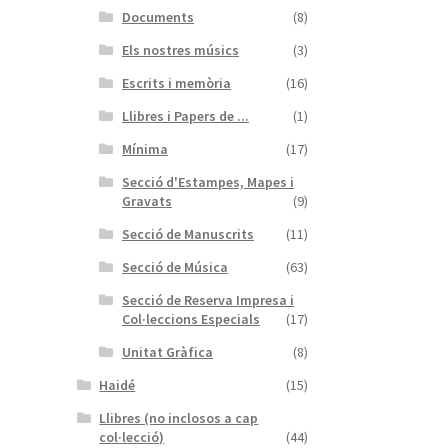
Documents
(8)
Els nostres músics
(3)
Escrits i memòria
(16)
Llibres i Papers de ...
(1)
Mínima
(17)
Secció d'Estampes, Mapes i
Gravats
(9)
Secció de Manuscrits
(11)
Secció de Música
(63)
Secció de Reserva Impresa i
Col·leccions Especials
(17)
Unitat Gràfica
(8)
Haidé
(15)
Llibres (no inclosos a cap
col·lecció)
(44)