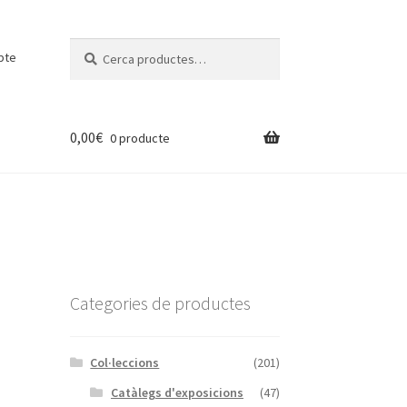
Cerca:
Cerca
pte
0,00
€
0 producte
Categories de productes
Col·leccions
(201)
Catàlegs d'exposicions
(47)