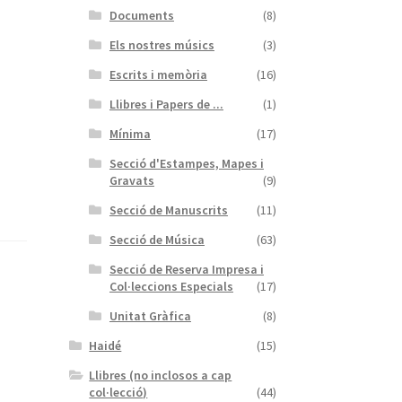
Documents
(8)
Els nostres músics
(3)
Escrits i memòria
(16)
Llibres i Papers de ...
(1)
Mínima
(17)
Secció d'Estampes, Mapes i
Gravats
(9)
Secció de Manuscrits
(11)
Secció de Música
(63)
Secció de Reserva Impresa i
Col·leccions Especials
(17)
Unitat Gràfica
(8)
Haidé
(15)
Llibres (no inclosos a cap
col·lecció)
(44)