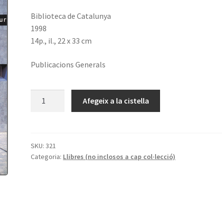
Biblioteca de Catalunya
1998
14p., il., 22 x 33 cm
Publicacions Generals
quantitat
Afegeix a la cistella
de
Un
edifici
per
SKU:
321
Categoria:
Llibres (no inclosos a cap col·lecció)
al
futur