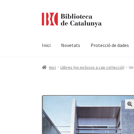
Ir
Ir
a
al
la
contenido
navegación
Inici
Novetats
Protecció de dades
Pàgina d'inici
Accessibilitat
Cistella
El meu c
Inici
Llibres (no inclosos a cap col·lecció)
Un 
Termes i condicions