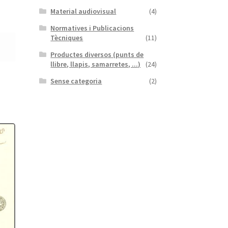
Material audiovisual
(4)
Normatives i Publicacions
Tècniques
(11)
Productes diversos (punts de
llibre, llapis, samarretes, ...)
(24)
Sense categoria
(2)