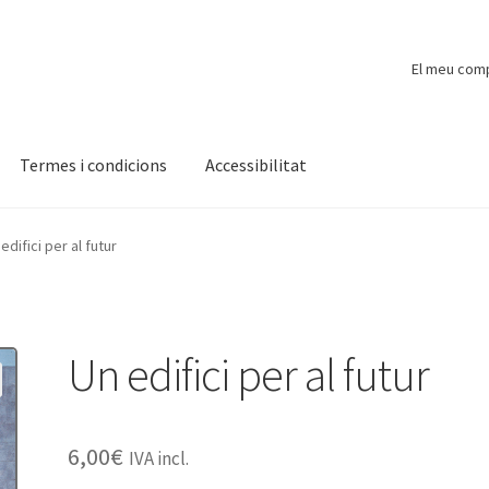
El meu com
Termes i condicions
Accessibilitat
ompte
Finalitzar compra
Novetats
Payment
Protecció de dades
edifici per al futur
Un edifici per al futur
6,00
€
IVA incl.