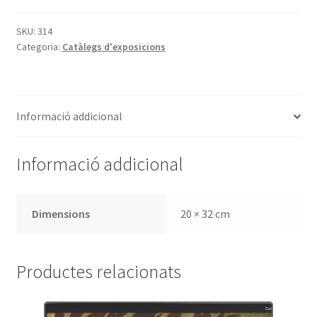
L'edició
catalana,
SKU:
314
Categoria:
Catàlegs d'exposicions
del
llibre
incunable
al
Informació addicional
1938
Informació addicional
Dimensions
20 × 32 cm
Productes relacionats