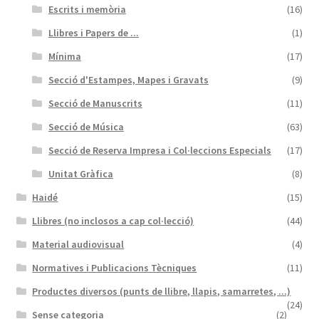
Escrits i memòria
(16)
Llibres i Papers de ...
(1)
Mínima
(17)
Secció d'Estampes, Mapes i Gravats
(9)
Secció de Manuscrits
(11)
Secció de Música
(63)
Secció de Reserva Impresa i Col·leccions Especials
(17)
Unitat Gràfica
(8)
Haidé
(15)
Llibres (no inclosos a cap col·lecció)
(44)
Material audiovisual
(4)
Normatives i Publicacions Tècniques
(11)
Productes diversos (punts de llibre, llapis, samarretes, ...)
(24)
Sense categoria
(2)