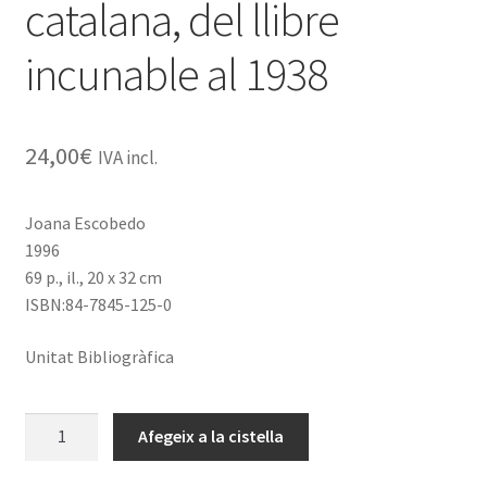
catalana, del llibre
incunable al 1938
24,00
€
IVA incl.
Joana Escobedo
1996
69 p., il., 20 x 32 cm
ISBN:84-7845-125-0
Unitat Bibliogràfica
quantitat
Afegeix a la cistella
de
Typographica.