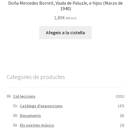
Doña Mercedes Borrell, Viuda de Paluzíe, e hijos (Marzo de
1940)
1,80
€
IVA incl.
Afegeix a la cistella
Categories de productes
Col·leccions
(201)
Catàlegs d'exposicions
(47)
Documents
(8)
Els nostres músics
(3)