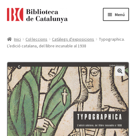
Ir
Ir
Menú
a
al
la
contenido
Pàgina d'inici
navegación
Inici
Col·leccions
Catàlegs d'exposicions
Typographica.
L’edició catalana, del llibre incunable al 1938
Accessibilitat
Cistella
El meu compte
Finalitzar compra
Novetats
Payment