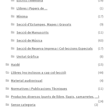
Escrits i memòria
(16)
Llibres i Papers de ...
(1)
Mínima
(17)
Secció d'Estampes, Mapes i Gravats
(9)
Secció de Manuscrits
(11)
Secció de Música
(63)
Secció de Reserva Impresa i Col·leccions Especials
(17)
Unitat Gràfica
(8)
Haidé
(15)
Llibres (no inclosos a cap col·lecció)
(44)
Material audiovisual
(4)
Normatives i Publicacions Tècniques
(11)
Productes diversos (punts de llibre, llapis, samarretes, ...)
(24)
Sense categoria
(2)