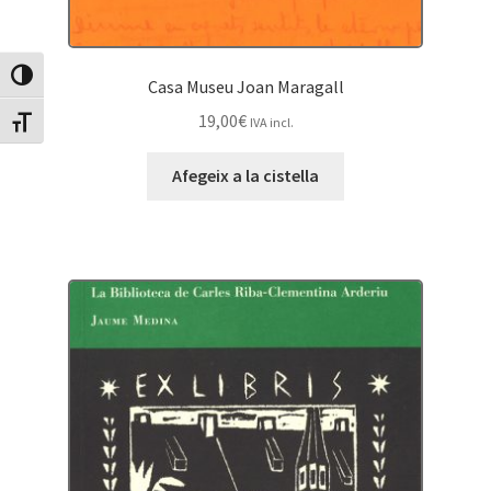
Canvia Alt Contrast
Casa Museu Joan Maragall
19,00
€
IVA incl.
Canvia mida de lletra
Afegeix a la cistella