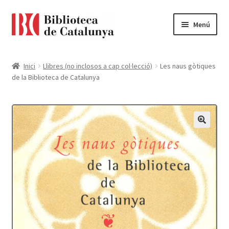
Ir
Ir
Menú
a
al
la
contenido
Pàgina d'inici
navegación
Inici
Llibres (no inclosos a cap col·lecció)
Les naus gòtiques
de la Biblioteca de Catalunya
Accessibilitat
Cistella
El meu compte
Finalitzar compra
Novetats
Payment