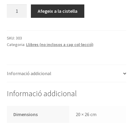
quantitat
Afegeix a la cistella
de
Les
naus
gòtiques
SKU:
303
Categoria:
Llibres (no inclosos a cap col·lecció)
de
la
Biblioteca
de
Informació addicional
Catalunya
Informació addicional
Dimensions
20 × 26 cm