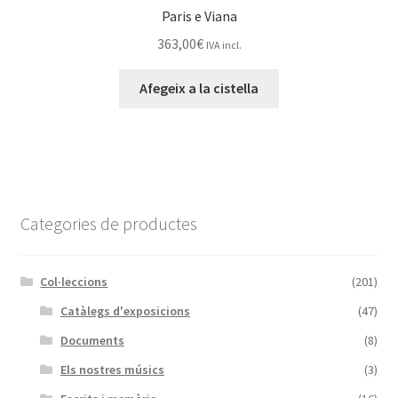
Paris e Viana
363,00
€
IVA incl.
Afegeix a la cistella
Categories de productes
Col·leccions
(201)
Catàlegs d'exposicions
(47)
Documents
(8)
Els nostres músics
(3)