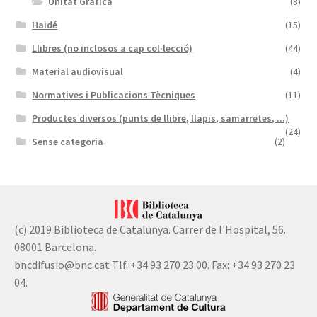
Unitat Gràfica
(8)
Haidé
(15)
Llibres (no inclosos a cap col·lecció)
(44)
Material audiovisual
(4)
Normatives i Publicacions Tècniques
(11)
Productes diversos (punts de llibre, llapis, samarretes, ...)
(24)
Sense categoria
(2)
(c) 2019 Biblioteca de Catalunya. Carrer de l'Hospital, 56.
08001 Barcelona.
bncdifusio@bnc.cat Tlf.:+34 93 270 23 00. Fax: +34 93 270 23
04.