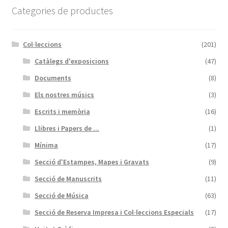
Categories de productes
Col·leccions
(201)
Catàlegs d'exposicions
(47)
Documents
(8)
Els nostres músics
(3)
Escrits i memòria
(16)
Llibres i Papers de ...
(1)
Mínima
(17)
Secció d'Estampes, Mapes i Gravats
(9)
Secció de Manuscrits
(11)
Secció de Música
(63)
Secció de Reserva Impresa i Col·leccions Especials
(17)