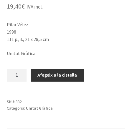
19,40
€
IVA incl.
Pilar Vélez
1998
111 p.,il., 21 x 28,5 cm
Unitat Gràfica
quantitat
Afegeix a la cistella
de
J.FÍN
(1916-
1969).
SKU:
332
Categoria:
Unitat Gràfica
Gravats