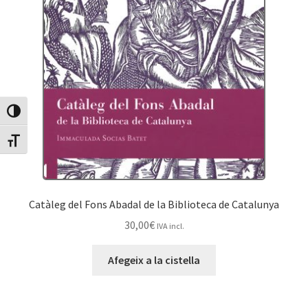
Canvia Alt Contrast
Canvia mida de lletra
Catàleg del Fons Abadal de la Biblioteca de Catalunya
30,00
€
IVA incl.
Afegeix a la cistella