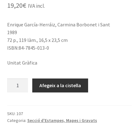
19,20
€
IVA incl.
Enrique García-Herráiz, Carmina Borbonet i Sant
1989
72 p., 119 làm., 16,5 x 23,5 cm
ISBN:84-7845-013-0
Unitat Gràfica
quantitat
Afegeix a la cistella
de
Ismael
Smith,
gravador
SKU:
107
Categoria:
Secció d'Estampes, Mapes i Gravats