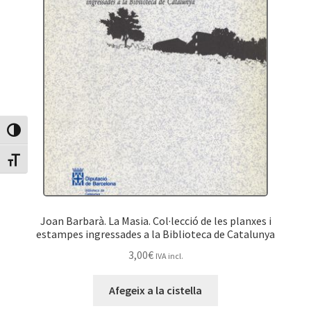
Canvia Alt Contrast
Canvia mida de lletra
Joan Barbarà. La Masia. Col·lecció de les planxes i
estampes ingressades a la Biblioteca de Catalunya
3,00
€
IVA incl.
Afegeix a la cistella