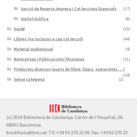
Secció de Reserva Impresa i Col·leccions Especials
(17)
Unitat Gràfica
(8)
Haidé
(15)
Llibres (no inclosos a cap col·lecció)
(44)
Material audiovisual
(4)
Normatives i Publicacions Tècniques
(11)
Productes diversos (punts de llibre, llapis, samarretes, ...)
(24)
Sense categoria
(2)
(c) 2019 Biblioteca de Catalunya. Carrer de l'Hospital, 56.
08001 Barcelona.
bncdifusio@bnc.cat Tlf.:+34 93 270 23 00. Fax: +34 93 270 23