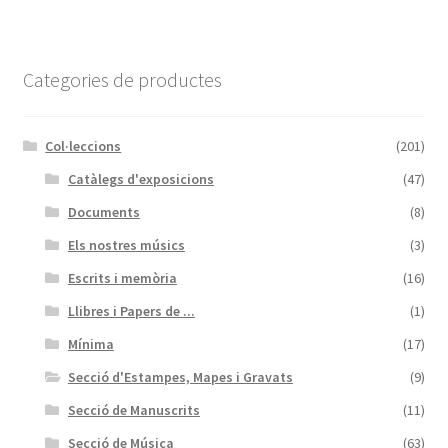
Categories de productes
Col·leccions
(201)
Catàlegs d'exposicions
(47)
Documents
(8)
Els nostres músics
(3)
Escrits i memòria
(16)
Llibres i Papers de ...
(1)
Mínima
(17)
Secció d'Estampes, Mapes i Gravats
(9)
Secció de Manuscrits
(11)
Secció de Música
(63)