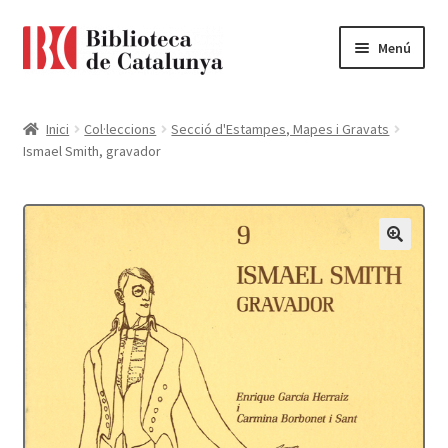
Ir
Ir
Menú
a
al
la
contenido
Pàgina d'inici
navegación
Inici
Col·leccions
Secció d'Estampes, Mapes i Gravats
Ismael Smith, gravador
Accessibilitat
Cistella
El meu compte
Finalitzar compra
Novetats
Payment