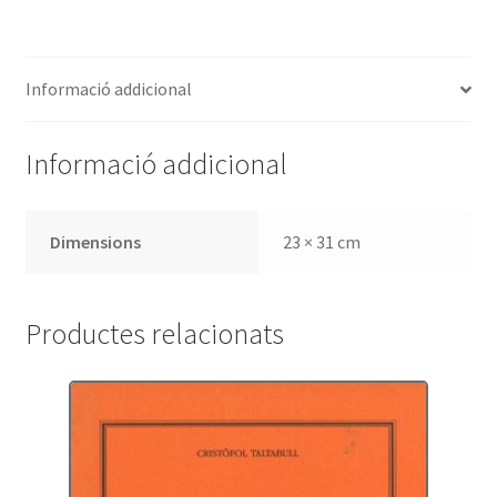
finalitzada
per
Enric
Informació addicional
Granados
Informació addicional
Dimensions
23 × 31 cm
Productes relacionats