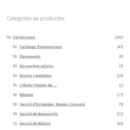
Categories de productes
Col·leccions
(201)
Catàlegs d'exposicions
(47)
Documents
(8)
Els nostres músics
(3)
Escrits i memòria
(16)
Llibres i Papers de ...
(1)
Mínima
(17)
Secció d'Estampes, Mapes i Gravats
(9)
Secció de Manuscrits
(11)
Secció de Música
(63)