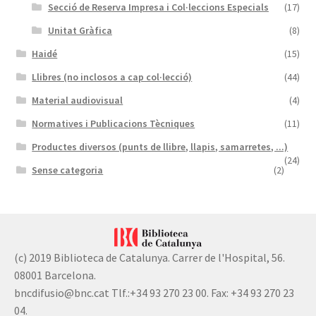
Secció de Reserva Impresa i Col·leccions Especials
(17)
Unitat Gràfica
(8)
Haidé
(15)
Llibres (no inclosos a cap col·lecció)
(44)
Material audiovisual
(4)
Normatives i Publicacions Tècniques
(11)
Productes diversos (punts de llibre, llapis, samarretes, ...)
(24)
Sense categoria
(2)
(c) 2019 Biblioteca de Catalunya. Carrer de l'Hospital, 56.
08001 Barcelona.
bncdifusio@bnc.cat Tlf.:+34 93 270 23 00. Fax: +34 93 270 23
04.