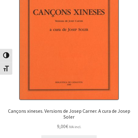
Canvia Alt Contrast
Canvia mida de lletra
Cançons xineses. Versions de Josep Carner. A cura de Josep
Soler
9,00
€
IVA incl.