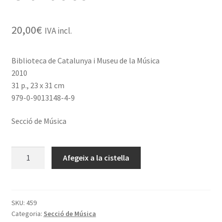
20,00
€
IVA incl.
Biblioteca de Catalunya i Museu de la Música
2010
31 p., 23 x 31 cm
979-0-9013148-4-9
Secció de Música
quantitat
Afegeix a la cistella
de
Isaac
Albéniz
Azulejos.
SKU:
459
Categoria:
Secció de Música
Obra