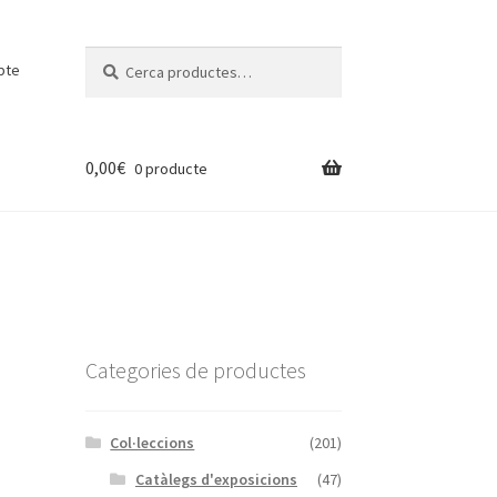
Cerca:
Cerca
pte
0,00
€
0 producte
Categories de productes
Col·leccions
(201)
Catàlegs d'exposicions
(47)