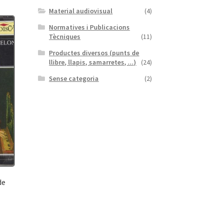
Material audiovisual
(4)
Normatives i Publicacions
Tècniques
(11)
Productes diversos (punts de
llibre, llapis, samarretes, ...)
(24)
Sense categoria
(2)
de