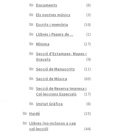
Documents
(8)
Els nostres músics
(3)
Escrits i memòria
(16)
Llibres i Papers de ...
(1)
Mínima
(17)
Secció d'Estampes, Mapes i
Gravats
(9)
Secció de Manuscrits
(11)
Secció de Música
(63)
Secció de Reserva Impresa i
Col·leccions Especials
(17)
Unitat Gràfica
(8)
Haidé
(15)
Llibres (no inclosos a cap
col·lecció)
(44)