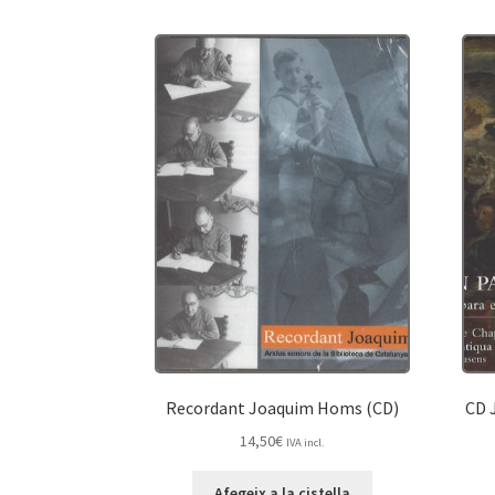
Recordant Joaquim Homs (CD)
CD J
14,50
€
IVA incl.
Afegeix a la cistella