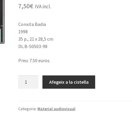
7,50
€
IVA incl.
Conxita Badia
1998
35 p., 21 x 28,5 cm
DL:B-50503-98
Preu: 7.50 euros.
quantitat
Afegeix a la cistella
de
Conxita
Badia.
Paraules
Categoria:
Material audiovisual
i
Cançons
(CD)