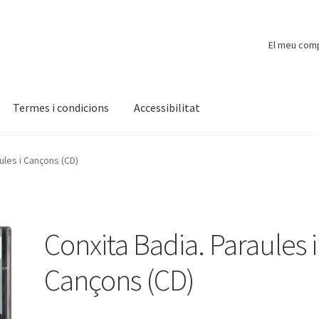
El meu com
Termes i condicions
Accessibilitat
ompte
Finalitzar compra
Novetats
Payment
Protecció de dades
ules i Cançons (CD)
Conxita Badia. Paraules i
Cançons (CD)