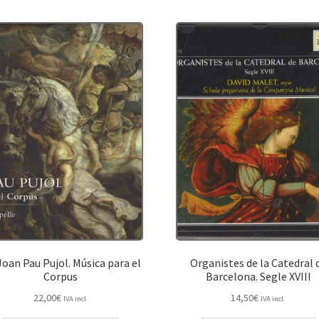
oan Pau Pujol. Música para el
Organistes de la Catedral 
Corpus
Barcelona. Segle XVIII
22,00
€
14,50
€
IVA incl.
IVA incl.