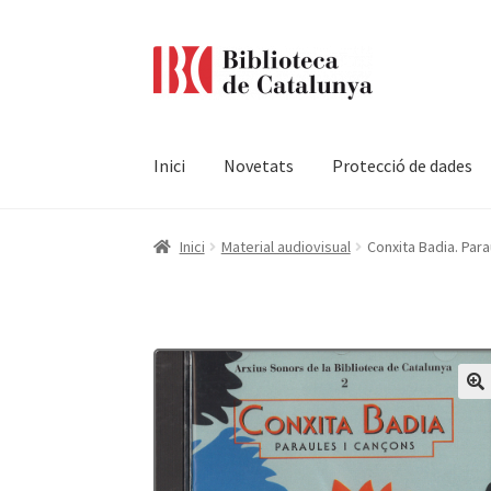
Ir
Ir
a
al
la
contenido
navegación
Inici
Novetats
Protecció de dades
Pàgina d'inici
Accessibilitat
Cistella
El meu c
Inici
Material audiovisual
Conxita Badia. Para
Termes i condicions