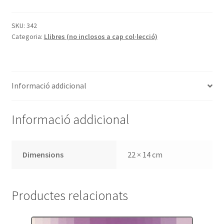
Museu
Joan
SKU:
342
Categoria:
Llibres (no inclosos a cap col·lecció)
Maragall
Informació addicional
Informació addicional
Dimensions
22 × 14 cm
Productes relacionats