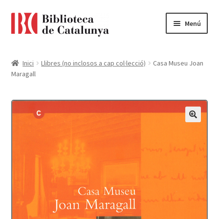
Ir
Ir
Menú
a
al
la
contenido
Pàgina d'inici
navegación
Inici
Llibres (no inclosos a cap col·lecció)
Casa Museu Joan
Maragall
Accessibilitat
Cistella
El meu compte
Finalitzar compra
Novetats
Payment