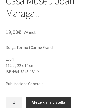
Casa Museu Joan
Maragall
19,00
€
IVA incl.
Dolça Tormo i Carme Franch
2004
112 p., 22 x 14 cm
ISBN:84-7845-151-X
Publicacions Generals
quantitat
Afegeix a la cistella
de
Casa