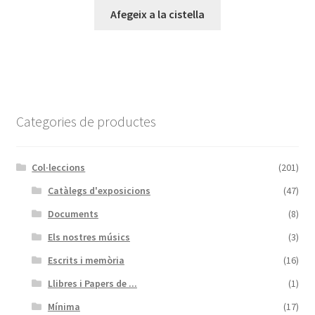
Afegeix a la cistella
Categories de productes
Col·leccions
(201)
Catàlegs d'exposicions
(47)
Documents
(8)
Els nostres músics
(3)
Escrits i memòria
(16)
Llibres i Papers de ...
(1)
Mínima
(17)