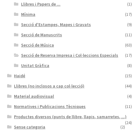
Llibres i Papers de ...
(1)
Mínima
(17)
Secció d'Estampes, Mapes i Gravats
(9)
Secció de Manuscrits
(11)
Secció de Música
(63)
Secció de Reserva Impresa i Col·leccions Especials
(17)
Unitat Gràfica
(8)
Haidé
(15)
Llibres (no inclosos a cap col·lecció)
(44)
Material audiovisual
(4)
Normatives i Publicacions Tècniques
(11)
Productes diversos (punts de llibre, llapis, samarretes, ...)
(24)
Sense categoria
(2)