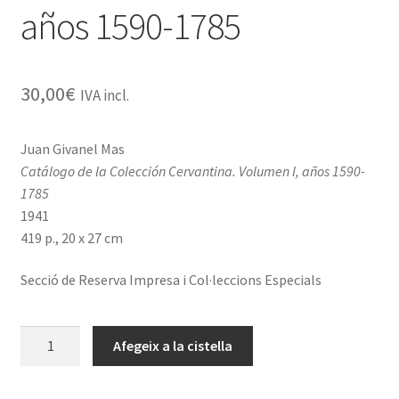
años 1590-1785
30,00
€
IVA incl.
Juan Givanel Mas
Catálogo de la Colección Cervantina. Volumen I, años 1590-
1785
1941
419 p., 20 x 27 cm
Secció de Reserva Impresa i Col·leccions Especials
quantitat
Afegeix a la cistella
de
Catálogo