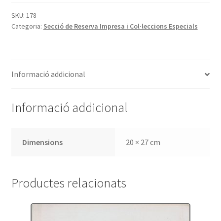
de
la
SKU:
178
Categoria:
Secció de Reserva Impresa i Col·leccions Especials
Colección
Cervantina.
Volumen
I,
Informació addicional
años
1590-
1785
Informació addicional
Dimensions
20 × 27 cm
Productes relacionats