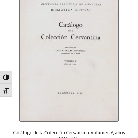
Canvia Alt Contrast
Canvia mida de lletra
Catálogo de la Colección Cervantina. Volumen V, años