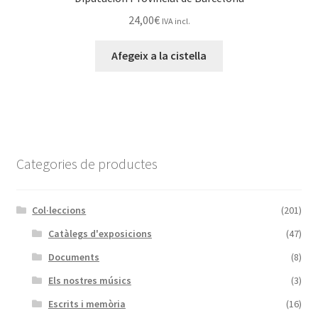
24,00
€
IVA incl.
Afegeix a la cistella
Categories de productes
Col·leccions
(201)
Catàlegs d'exposicions
(47)
Documents
(8)
Els nostres músics
(3)
Escrits i memòria
(16)