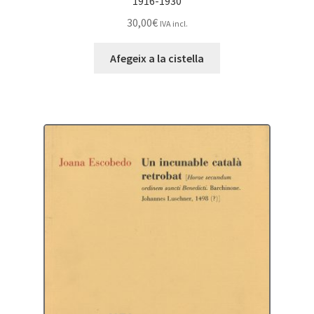
1916-1930
30,00
€
IVA incl.
Afegeix a la cistella