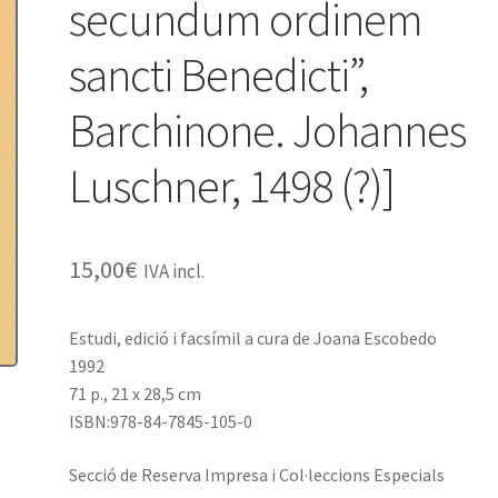
secundum ordinem
sancti Benedicti”,
Barchinone. Johannes
Luschner, 1498 (?)]
15,00
€
IVA incl.
Estudi, edició i facsímil a cura de Joana Escobedo
1992
71 p., 21 x 28,5 cm
ISBN:978-84-7845-105-0
Secció de Reserva Impresa i Col·leccions Especials