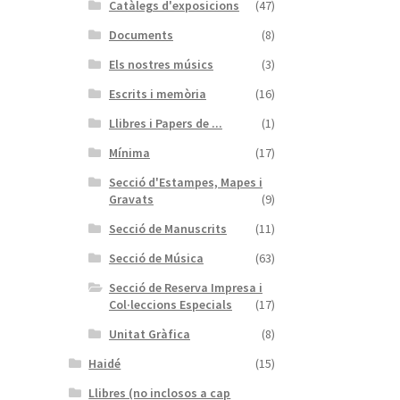
Catàlegs d'exposicions
(47)
Documents
(8)
Els nostres músics
(3)
Escrits i memòria
(16)
Llibres i Papers de ...
(1)
Mínima
(17)
Secció d'Estampes, Mapes i
Gravats
(9)
Secció de Manuscrits
(11)
Secció de Música
(63)
Secció de Reserva Impresa i
Col·leccions Especials
(17)
Unitat Gràfica
(8)
Haidé
(15)
Llibres (no inclosos a cap