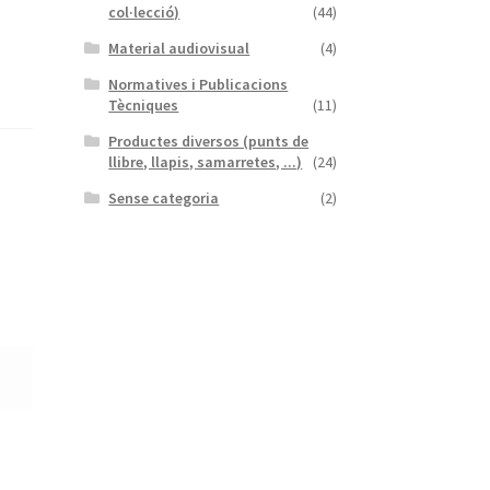
col·lecció)
(44)
Material audiovisual
(4)
Normatives i Publicacions
Tècniques
(11)
Productes diversos (punts de
llibre, llapis, samarretes, ...)
(24)
Sense categoria
(2)