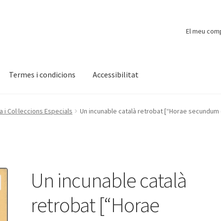
El meu com
Termes i condicions
Accessibilitat
ompte
Finalitzar compra
Novetats
Payment
Protecció de dades
i Col·leccions Especials
Un incunable català retrobat [“Horae secundum 
Un incunable català
retrobat [“Horae