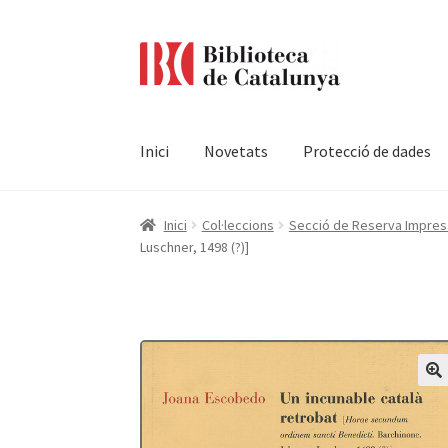
Ir
Ir
a
al
la
contenido
navegación
Inici
Novetats
Protecció de dades
Pàgina d'inici
Accessibilitat
Cistella
El meu c
Inici
Col·leccions
Secció de Reserva Impresa 
Luschner, 1498 (?)]
Termes i condicions