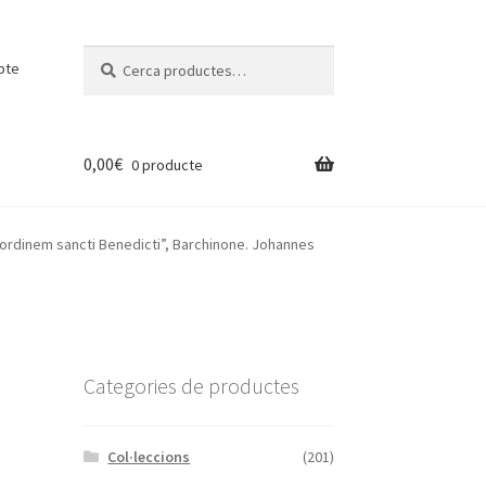
Cerca:
Cerca
pte
0,00
€
0 producte
ordinem sancti Benedicti”, Barchinone. Johannes
Categories de productes
Col·leccions
(201)