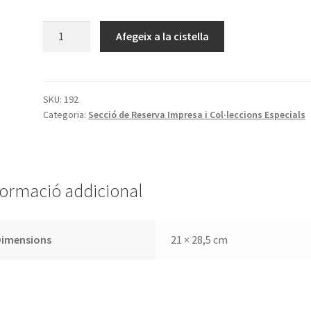
quantitat
Afegeix a la cistella
de
Un
incunable
català
SKU:
192
Categoria:
Secció de Reserva Impresa i Col·leccions Especials
retrobat
["Horae
secundum
ordinem
sancti
formació addicional
Benedicti",
Barchinone.
Johannes
Dimensions
21 × 28,5 cm
Luschner,
1498
(?)]