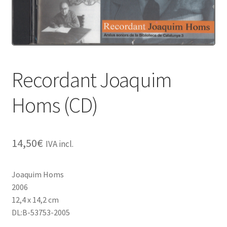
Protecció de dades
Termes i condicions
Recordant Joaquim
Homs (CD)
14,50
€
IVA incl.
Joaquim Homs
2006
12,4 x 14,2 cm
DL:B-53753-2005