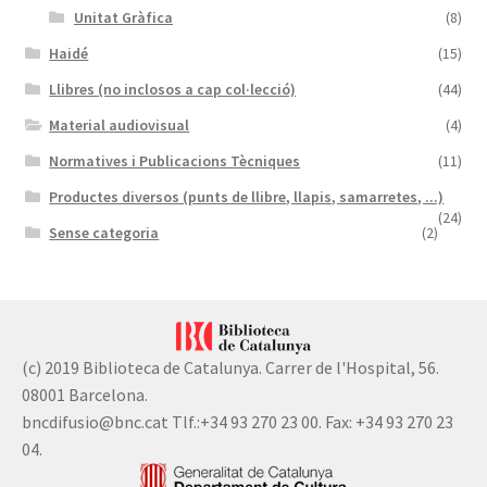
Unitat Gràfica
(8)
Haidé
(15)
Llibres (no inclosos a cap col·lecció)
(44)
Material audiovisual
(4)
Normatives i Publicacions Tècniques
(11)
Productes diversos (punts de llibre, llapis, samarretes, ...)
(24)
Sense categoria
(2)
(c) 2019 Biblioteca de Catalunya. Carrer de l'Hospital, 56.
08001 Barcelona.
bncdifusio@bnc.cat Tlf.:+34 93 270 23 00. Fax: +34 93 270 23
04.