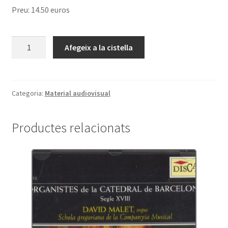
Preu: 14.50 euros
quantitat
Afegeix a la cistella
de
Recordant
Joaquim
Homs
Categoria:
Material audiovisual
(CD)
Productes relacionats