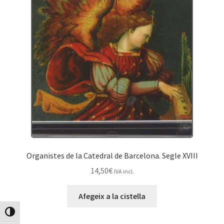
Organistes de la Catedral de Barcelona. Segle XVIII
14,50
€
IVA incl.
Afegeix a la cistella
Canvia Alt Contrast