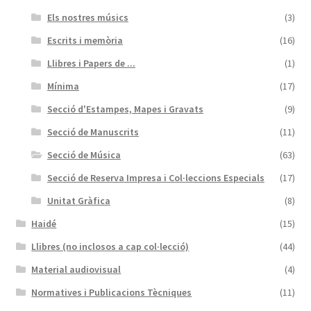
Els nostres músics
(3)
Escrits i memòria
(16)
Llibres i Papers de ...
(1)
Mínima
(17)
Secció d'Estampes, Mapes i Gravats
(9)
Secció de Manuscrits
(11)
Secció de Música
(63)
Secció de Reserva Impresa i Col·leccions Especials
(17)
Unitat Gràfica
(8)
Haidé
(15)
Llibres (no inclosos a cap col·lecció)
(44)
Material audiovisual
(4)
Normatives i Publicacions Tècniques
(11)