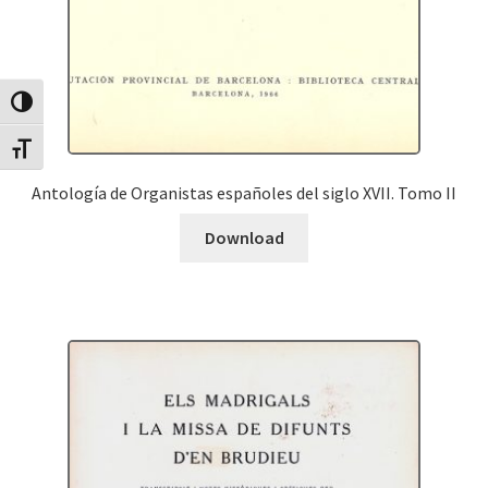
Canvia Alt Contrast
Canvia mida de lletra
Antología de Organistas españoles del siglo XVII. Tomo II
Download