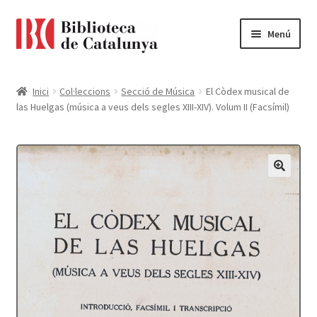
Ir
Ir
Menú
a
al
la
contenido
Pàgina d'inici
navegación
Inici
Col·leccions
Secció de Música
El Còdex musical de
las Huelgas (música a veus dels segles XIII-XIV). Volum II (Facsímil)
Accessibilitat
Cistella
El meu compte
Finalitzar compra
Novetats
Payment