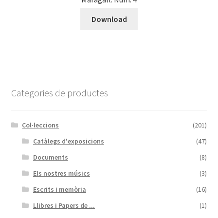
Download
Categories de productes
Col·leccions
(201)
Catàlegs d'exposicions
(47)
Documents
(8)
Els nostres músics
(3)
Escrits i memòria
(16)
Llibres i Papers de ...
(1)