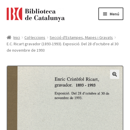
Ir
Ir
Menú
a
al
la
contenido
Pàgina d'inici
navegación
Inici
Col·leccions
Secció d'Estampes, Mapes i Gravats
E.C. Ricart gravador (1893-1993). Exposició. Del 28 d’octubre al 30
Accessibilitat
de novembre de 1993
Cistella
El meu compte
Finalitzar compra
Novetats
Payment