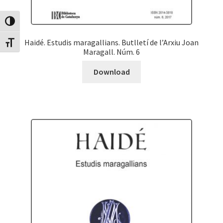
Canvia Alt Contrast
Haidé. Estudis maragallians. Butlletí de l’Arxiu Joan
Canvia mida de lletra
Maragall. Núm. 6
Download