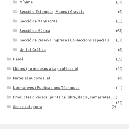
Mínima
(17)
Secció d'Estampes, Mapes i Gravats
(9)
Secció de Manuscrits
(11)
Secció de Música
(63)
Secció de Reserva Impresa i Col·leccions Especials
(17)
Unitat Gràfica
(8)
Haidé
(15)
Llibres (no inclosos a cap col·lecció)
(44)
Material audiovisual
(4)
Normatives i Publicacions Tècniques
(11)
Productes diversos (punts de llibre, llapis, samarretes, ...)
(24)
Sense categoria
(2)