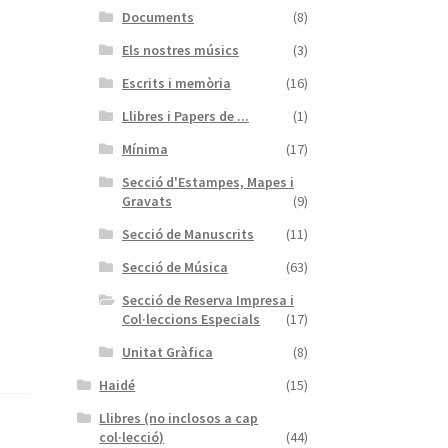
Documents
(8)
Els nostres músics
(3)
Escrits i memòria
(16)
Llibres i Papers de ...
(1)
Mínima
(17)
Secció d'Estampes, Mapes i
Gravats
(9)
Secció de Manuscrits
(11)
Secció de Música
(63)
Secció de Reserva Impresa i
Col·leccions Especials
(17)
Unitat Gràfica
(8)
Haidé
(15)
Llibres (no inclosos a cap
col·lecció)
(44)