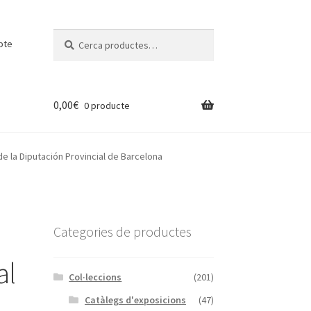
Cerca:
Cerca
pte
0,00
€
0 producte
de la Diputación Provincial de Barcelona
Categories de productes
al
Col·leccions
(201)
Catàlegs d'exposicions
(47)