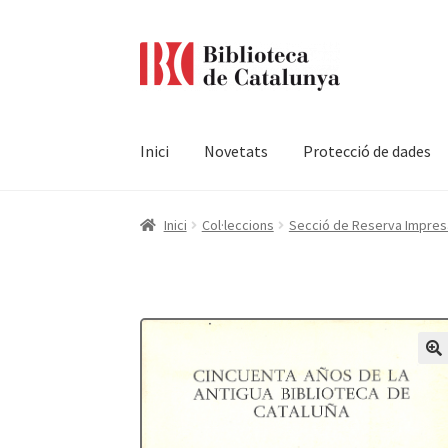
Ir
Ir
a
al
la
contenido
navegación
Inici
Novetats
Protecció de dades
Pàgina d'inici
Accessibilitat
Cistella
El meu c
Inici
Col·leccions
Secció de Reserva Impresa 
Termes i condicions