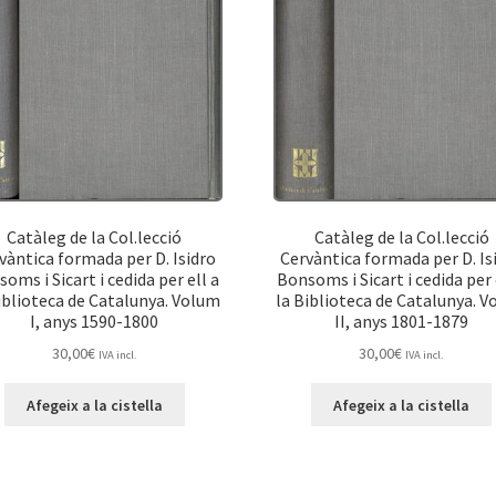
Catàleg de la Col.lecció
Catàleg de la Col.lecció
vàntica formada per D. Isidro
Cervàntica formada per D. Is
oms i Sicart i cedida per ell a
Bonsoms i Sicart i cedida per 
iblioteca de Catalunya. Volum
la Biblioteca de Catalunya. 
I, anys 1590-1800
II, anys 1801-1879
30,00
€
30,00
€
IVA incl.
IVA incl.
Afegeix a la cistella
Afegeix a la cistella