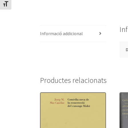
Canvia mida de lletra
In
Informació addicional
Productes relacionats