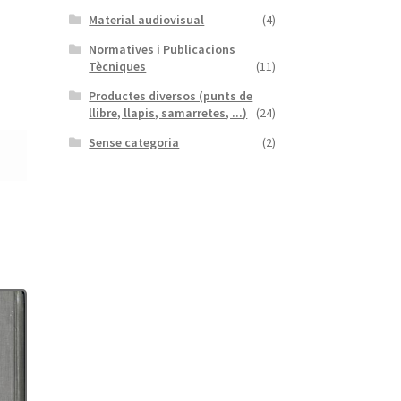
Material audiovisual
(4)
Normatives i Publicacions
Tècniques
(11)
Productes diversos (punts de
llibre, llapis, samarretes, ...)
(24)
Sense categoria
(2)