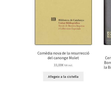
Comèdia nova de la resurrecció
del canonge Molet
Cer
Bons
33,00
€
IVA incl.
la B
Afegeix a la cistella