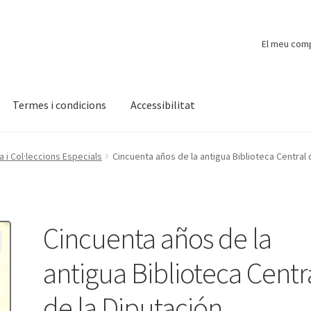
El meu com
Termes i condicions
Accessibilitat
ompte
Finalitzar compra
Novetats
Payment
Protecció de dades
i Col·leccions Especials
Cincuenta años de la antigua Biblioteca Central 
Cincuenta años de la
antigua Biblioteca Centr
de la Diputación