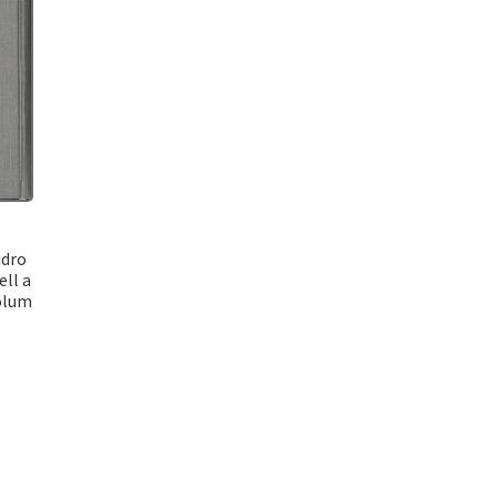
idro
ell a
Volum