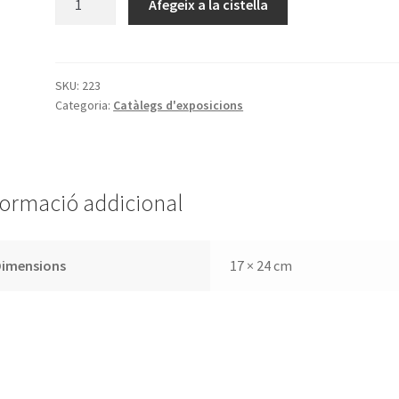
Afegeix a la cistella
de
Catàleg
de
l'exposició
SKU:
223
Categoria:
Catàlegs d'exposicions
bibliogràfica
commemorativa
del
Centenari
de
formació addicional
la
"Institución
Libre
Dimensions
17 × 24 cm
de
Enseñanza"