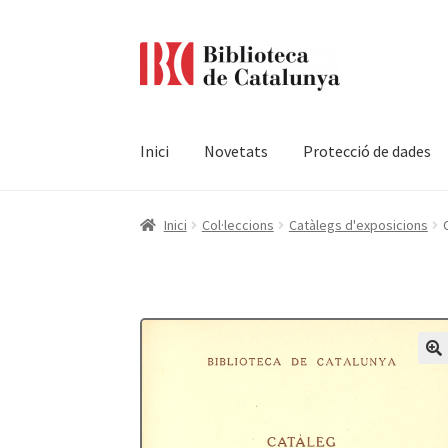
Ir
Ir
a
al
la
contenido
navegación
Inici
Novetats
Protecció de dades
Pàgina d'inici
Accessibilitat
Cistella
El meu c
Inici
Col·leccions
Catàlegs d'exposicions
Termes i condicions