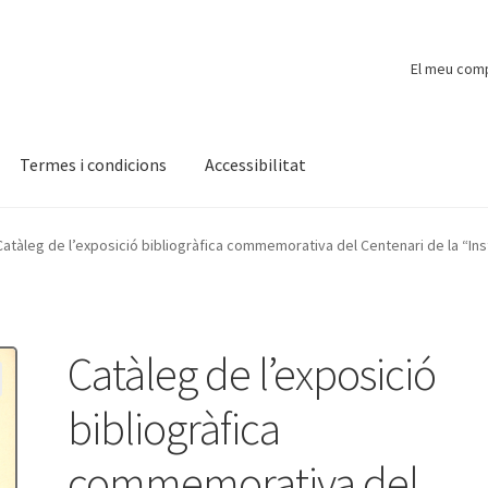
El meu com
Termes i condicions
Accessibilitat
ompte
Finalitzar compra
Novetats
Payment
Protecció de dades
Catàleg de l’exposició bibliogràfica commemorativa del Centenari de la “Ins
Catàleg de l’exposició
bibliogràfica
commemorativa del