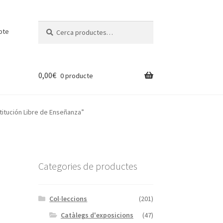
Cerca:
Cerca
pte
0,00
€
0 producte
titución Libre de Enseñanza”
Categories de productes
Col·leccions
(201)
Catàlegs d'exposicions
(47)