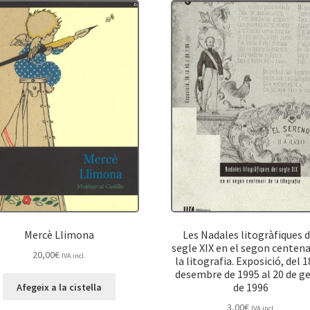
Mercè Llimona
Les Nadales litogràfiques d
segle XIX en el segon centena
20,00
€
IVA incl.
la litografia. Exposició, del 1
desembre de 1995 al 20 de g
de 1996
Afegeix a la cistella
3,00
€
IVA incl.