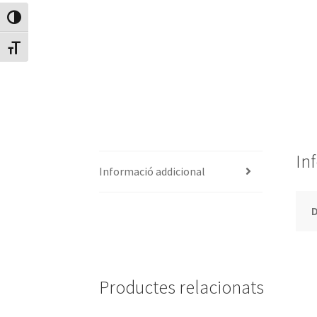
Canvia Alt Contrast
Canvia mida de lletra
In
Informació addicional
Productes relacionats