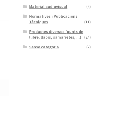
Material audiovisual
(4)
Normatives i Publicacions
Tècniques
(11)
Productes diversos (punts de
llibre, llapis, samarretes, ...)
(24)
Sense categoria
(2)