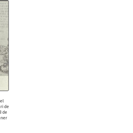
el
ri de
8 de
ener