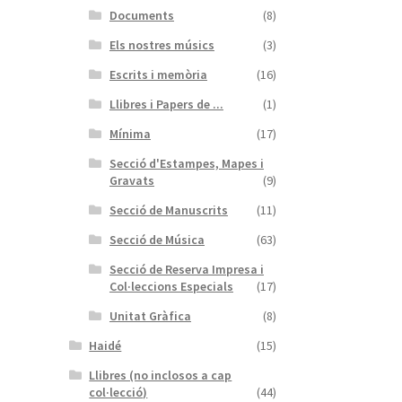
Documents
(8)
Els nostres músics
(3)
Escrits i memòria
(16)
Llibres i Papers de ...
(1)
Mínima
(17)
Secció d'Estampes, Mapes i
Gravats
(9)
Secció de Manuscrits
(11)
Secció de Música
(63)
Secció de Reserva Impresa i
Col·leccions Especials
(17)
Unitat Gràfica
(8)
Haidé
(15)
Llibres (no inclosos a cap
col·lecció)
(44)