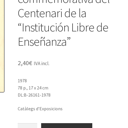
Centenari de la
“Institución Libre de
Enseñanza”
2,40
€
IVA incl.
1978
78 p., 17 x 24 cm
DL:B-26161-1978
Catàlegs d’Exposicions
quantitat