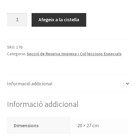
quantitat
Afegeix a la cistella
de
Catàleg
de
la
SKU:
176
Categoria:
Secció de Reserva Impresa i Col·leccions Especials
Col.lecció
Cervàntica
formada
per
Informació addicional
D.
Isidro
Bonsoms
Informació addicional
i
Sicart
i
Dimensions
20 × 27 cm
cedida