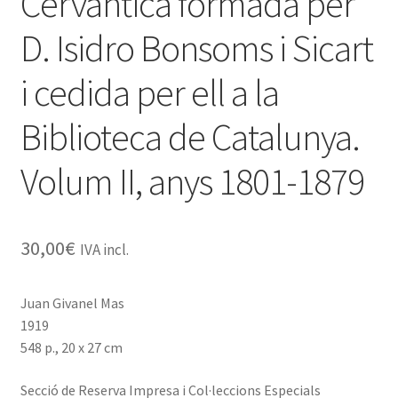
Cervàntica formada per
D. Isidro Bonsoms i Sicart
i cedida per ell a la
Biblioteca de Catalunya.
Volum II, anys 1801-1879
30,00
€
IVA incl.
Juan Givanel Mas
1919
548 p., 20 x 27 cm
Secció de Reserva Impresa i Col·leccions Especials