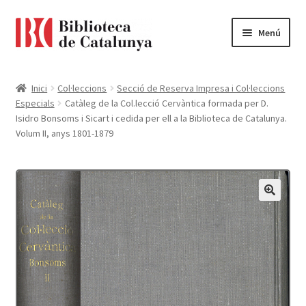
Ir
Ir
Menú
a
al
la
contenido
Pàgina d'inici
navegación
Inici
Col·leccions
Secció de Reserva Impresa i Col·leccions
Especials
Catàleg de la Col.lecció Cervàntica formada per D.
Accessibilitat
Isidro Bonsoms i Sicart i cedida per ell a la Biblioteca de Catalunya.
Volum II, anys 1801-1879
Cistella
El meu compte
Finalitzar compra
Novetats
Payment