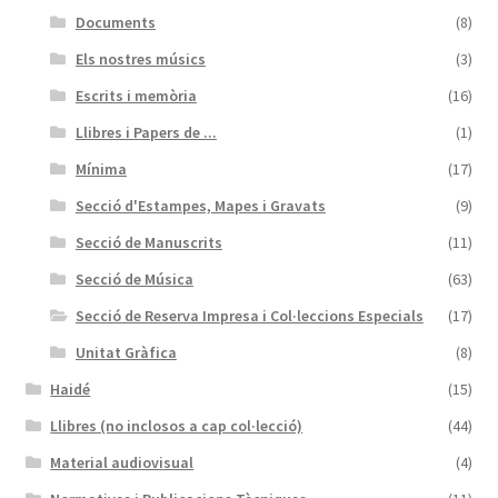
Documents
(8)
Els nostres músics
(3)
Escrits i memòria
(16)
Llibres i Papers de ...
(1)
Mínima
(17)
Secció d'Estampes, Mapes i Gravats
(9)
Secció de Manuscrits
(11)
Secció de Música
(63)
Secció de Reserva Impresa i Col·leccions Especials
(17)
Unitat Gràfica
(8)
Haidé
(15)
Llibres (no inclosos a cap col·lecció)
(44)
Material audiovisual
(4)