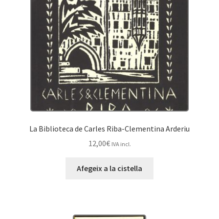
de
la
Compañía
de
Jesús
en
los
reinos
de
la
La Biblioteca de Carles Riba-Clementina Arderiu
Corona
de
12,00
€
IVA incl.
Aragón
Afegeix a la cistella