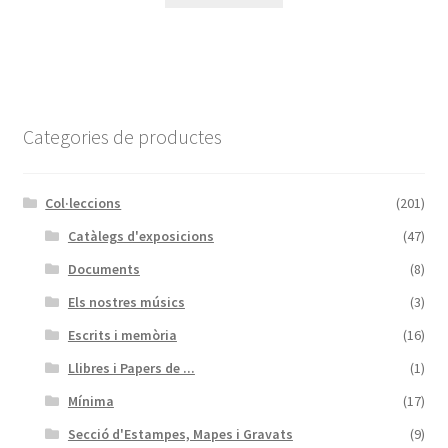
Categories de productes
Col·leccions
(201)
Catàlegs d'exposicions
(47)
Documents
(8)
Els nostres músics
(3)
Escrits i memòria
(16)
Llibres i Papers de ...
(1)
Mínima
(17)
Secció d'Estampes, Mapes i Gravats
(9)