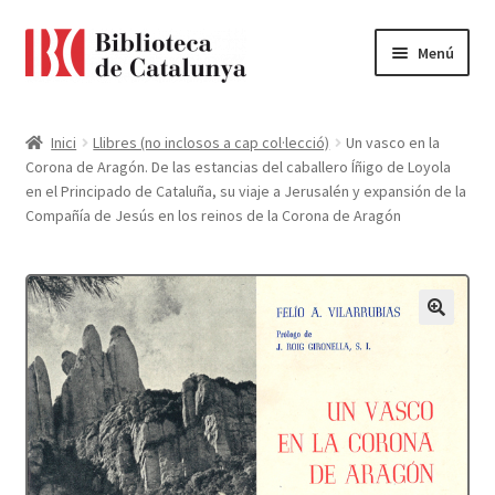
Ir
Ir
Menú
a
al
la
contenido
Pàgina d'inici
navegación
Inici
Llibres (no inclosos a cap col·lecció)
Un vasco en la
Corona de Aragón. De las estancias del caballero Íñigo de Loyola
Accessibilitat
en el Principado de Cataluña, su viaje a Jerusalén y expansión de la
Compañía de Jesús en los reinos de la Corona de Aragón
Cistella
El meu compte
Finalitzar compra
Novetats
Payment