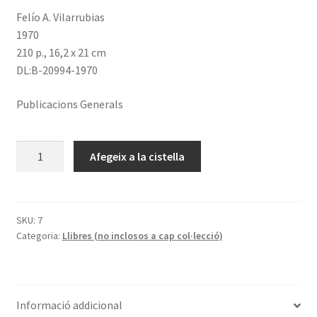
Felío A. Vilarrubias
1970
210 p., 16,2 x 21 cm
DL:B-20994-1970
Publicacions Generals
quantitat
Afegeix a la cistella
de
Un
vasco
en
SKU:
7
Categoria:
Llibres (no inclosos a cap col·lecció)
la
Corona
de
Aragón.
Informació addicional
De