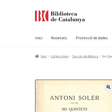
Ir
Ir
a
al
la
contenido
navegación
Inici
Novetats
Protecció de dades
Pàgina d'inici
Accessibilitat
Cistella
El meu c
Inici
Col·leccions
Secció de Música
Sis Qu
Termes i condicions