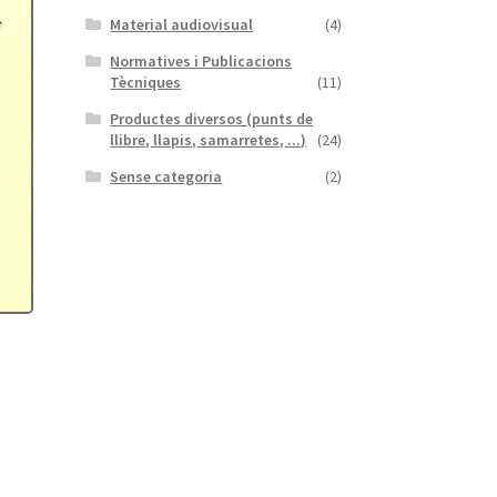
Material audiovisual
(4)
Normatives i Publicacions
Tècniques
(11)
Productes diversos (punts de
llibre, llapis, samarretes, ...)
(24)
Sense categoria
(2)