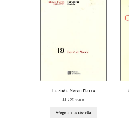
La viuda. Mateu Fletxa
11,50
€
IVA incl.
Afegeix a la cistella