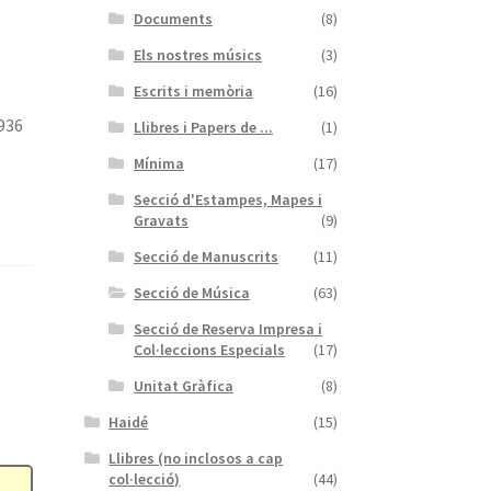
Documents
(8)
Els nostres músics
(3)
Escrits i memòria
(16)
1936
Llibres i Papers de ...
(1)
Mínima
(17)
Secció d'Estampes, Mapes i
Gravats
(9)
Secció de Manuscrits
(11)
Secció de Música
(63)
Secció de Reserva Impresa i
Col·leccions Especials
(17)
Unitat Gràfica
(8)
Haidé
(15)
Llibres (no inclosos a cap
col·lecció)
(44)