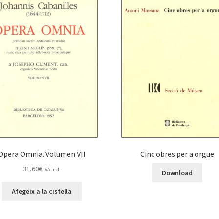
Opera Omnia. Volumen VII
Cinc obres per a orgue
31,60
€
IVA incl.
Download
Afegeix a la cistella