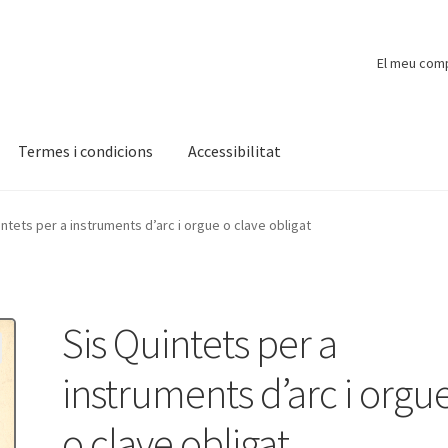
El meu com
Termes i condicions
Accessibilitat
ompte
Finalitzar compra
Novetats
Payment
Protecció de dades
intets per a instruments d’arc i orgue o clave obligat
Sis Quintets per a
instruments d’arc i orgu
o clave obligat