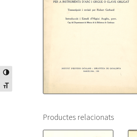
Canvia Alt Contrast
Canvia mida de lletra
Productes relacionats