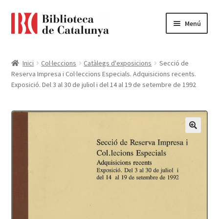
Ir
Ir
Menú
a
al
la
contenido
Pàgina d'inici
navegación
Inici
Col·leccions
Catàlegs d'exposicions
Secció de
Reserva Impresa i Col·leccions Especials. Adquisicions recents.
Accessibilitat
Exposició. Del 3 al 30 de juliol i del 14 al 19 de setembre de 1992
Cistella
El meu compte
Finalitzar compra
Novetats
Payment