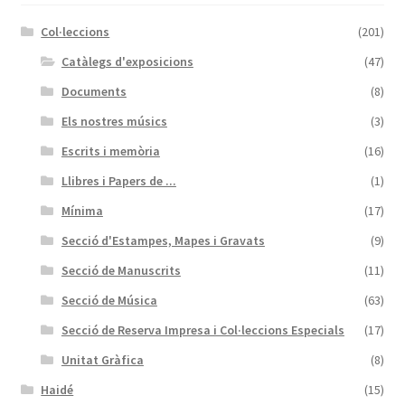
Col·leccions
(201)
Catàlegs d'exposicions
(47)
Documents
(8)
Els nostres músics
(3)
Escrits i memòria
(16)
Llibres i Papers de ...
(1)
Mínima
(17)
Secció d'Estampes, Mapes i Gravats
(9)
Secció de Manuscrits
(11)
Secció de Música
(63)
Secció de Reserva Impresa i Col·leccions Especials
(17)
Unitat Gràfica
(8)
Haidé
(15)