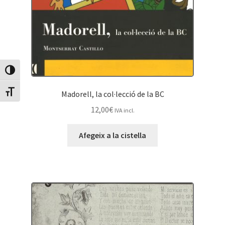
Canvia Alt Contrast
Canvia mida de lletra
Madorell, la col·lecció de la BC
12,00
€
IVA incl.
Afegeix a la cistella