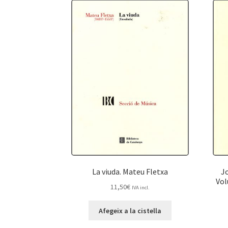
La viuda. Mateu Fletxa
J
Vol
11,50
€
IVA incl.
Afegeix a la cistella