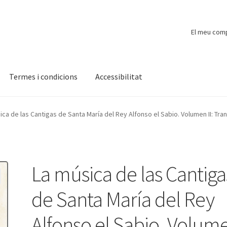
El meu com
Termes i condicions
Accessibilitat
ompte
Finalitzar compra
Novetats
Payment
Protecció de dades
ica de las Cantigas de Santa María del Rey Alfonso el Sabio. Volumen II: Tra
La música de las Cantiga
de Santa María del Rey
Alfonso el Sabio. Volum