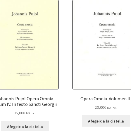
ohannis Pujol Opera Omnia.
Opera Omnia. Volumen II
um IV. In festo Sancti Georgii
20,00
€
IVA incl.
35,00
€
IVA incl.
Afegeix a la cistella
Afegeix a la cistella