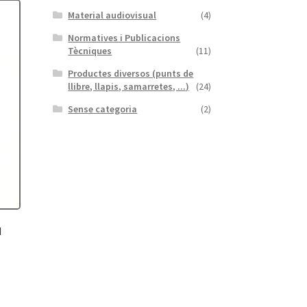
Material audiovisual
(4)
Normatives i Publicacions
Tècniques
(11)
Productes diversos (punts de
llibre, llapis, samarretes, ...)
(24)
Sense categoria
(2)
I