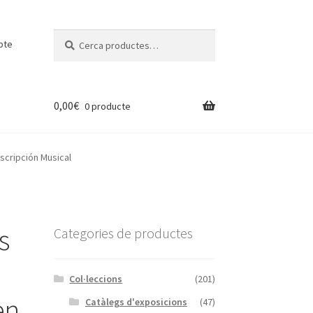
Cerca:
Cerca
pte
0,00
€
0 producte
nscripción Musical
s
Categories de productes
Col·leccions
(201)
en
Catàlegs d'exposicions
(47)