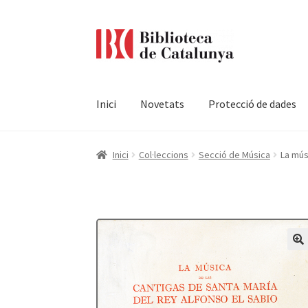
Ir
Ir
a
al
la
contenido
navegación
Inici
Novetats
Protecció de dades
Pàgina d'inici
Accessibilitat
Cistella
El meu c
Inici
Col·leccions
Secció de Música
La mús
Termes i condicions