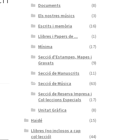
Documents
(8)
Els nostres músics
(3)
Escrits i memòria
(16)
Llibres i Papers de ...
(1)
Mínima
(17)
Secció d'Estampes, Mapes i
Gravats
(9)
Secció de Manuscrits
(11)
Secció de Música
(63)
Secció de Reserva Impresa i
Col·leccions Especials
(17)
Unitat Gràfica
(8)
Haidé
(15)
Llibres (no inclosos a cap
col·lecció)
(44)