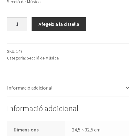
Secció de Música
quantitat
Afegeix a la cistella
de
La
música
de
SKU:
148
Categoria:
Secció de Música
las
cantigas
de
Santa
Informació addicional
María
del
rey
Informació addicional
Alfonso
el
Sabio.
Dimensions
24,5 × 32,5 cm
Vol.