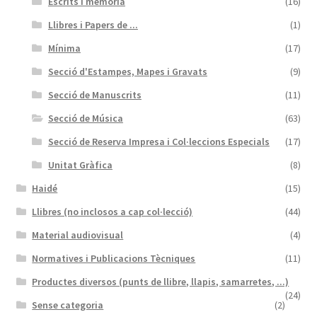
Escrits i memòria
(16)
Llibres i Papers de ...
(1)
Mínima
(17)
Secció d'Estampes, Mapes i Gravats
(9)
Secció de Manuscrits
(11)
Secció de Música
(63)
Secció de Reserva Impresa i Col·leccions Especials
(17)
Unitat Gràfica
(8)
Haidé
(15)
Llibres (no inclosos a cap col·lecció)
(44)
Material audiovisual
(4)
Normatives i Publicacions Tècniques
(11)
Productes diversos (punts de llibre, llapis, samarretes, ...)
(24)
Sense categoria
(2)