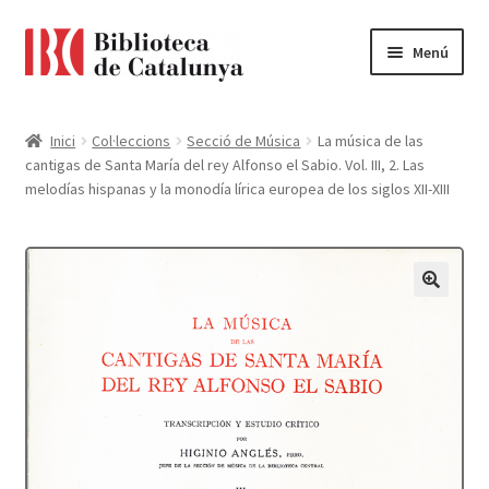
Ir
Ir
Menú
a
al
la
contenido
Pàgina d'inici
navegación
Inici
Col·leccions
Secció de Música
La música de las
cantigas de Santa María del rey Alfonso el Sabio. Vol. III, 2. Las
Accessibilitat
melodías hispanas y la monodía lírica europea de los siglos XII-XIII
Cistella
El meu compte
Finalitzar compra
Novetats
Payment