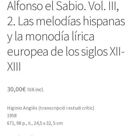
Alfonso el Sabio. Vol. III,
2. Las melodías hispanas
y la monodía lírica
europea de los siglos XII-
XIII
30,00
€
IVA incl.
Higinio Anglès (transcripció i estudi crític)
1958
671, 98 p., il., 24,5 x 32, 5 cm