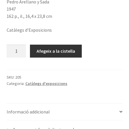
Pedro Arellano y Sada
1947
162 p., il., 16,4 x 23,8 cm
Catàlegs d’Exposicions
quantitat
Afegeix a la cistella
de
Catálogo
de
la
SKU:
205
Categoria:
Catàlegs d'exposicions
Exposición
Bibliográfica
del
Concilio
Informació addicional
de
Trento
celebrada