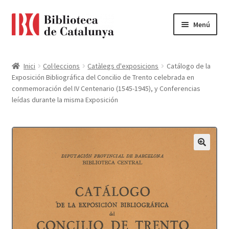
Ir
Ir
Menú
a
al
la
contenido
Pàgina d'inici
navegación
Inici
Col·leccions
Catàlegs d'exposicions
Catálogo de la
Exposición Bibliográfica del Concilio de Trento celebrada en
Accessibilitat
conmemoración del IV Centenario (1545-1945), y Conferencias
leídas durante la misma Exposición
Cistella
El meu compte
Finalitzar compra
Novetats
Payment