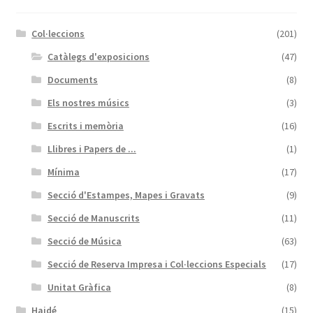
Col·leccions
(201)
Catàlegs d'exposicions
(47)
Documents
(8)
Els nostres músics
(3)
Escrits i memòria
(16)
Llibres i Papers de ...
(1)
Mínima
(17)
Secció d'Estampes, Mapes i Gravats
(9)
Secció de Manuscrits
(11)
Secció de Música
(63)
Secció de Reserva Impresa i Col·leccions Especials
(17)
Unitat Gràfica
(8)
Haidé
(15)