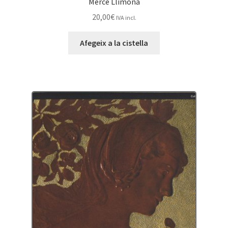
Mercè Llimona
20,00
€
IVA incl.
Afegeix a la cistella