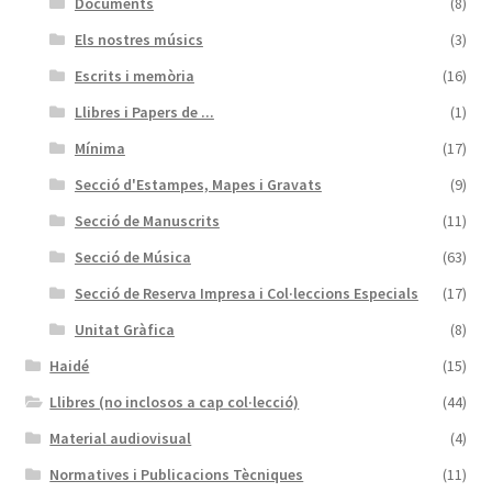
Documents
(8)
Els nostres músics
(3)
Escrits i memòria
(16)
Llibres i Papers de ...
(1)
Mínima
(17)
Secció d'Estampes, Mapes i Gravats
(9)
Secció de Manuscrits
(11)
Secció de Música
(63)
Secció de Reserva Impresa i Col·leccions Especials
(17)
Unitat Gràfica
(8)
Haidé
(15)
Llibres (no inclosos a cap col·lecció)
(44)
Material audiovisual
(4)
Normatives i Publicacions Tècniques
(11)