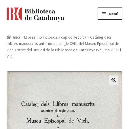
Ir
Ir
Menú
a
al
la
contenido
Pàgina d'inici
navegación
Inici
Llibres (no inclosos a cap col·lecció)
Catàleg dels
Llibres manuscrits anteriors al segle XVIII, del Museu Episcopal de
Accessibilitat
Vich. Extret del Butlletí de la Biblioteca de Catalunya (volums VI, VII i
VIII)
Cistella
El meu compte
Finalitzar compra
Novetats
Payment