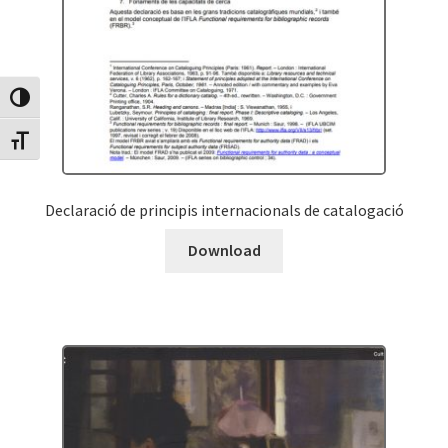
Canvia Alt Contrast
Canvia mida de lletra
Declaració de principis internacionals de catalogació
Download